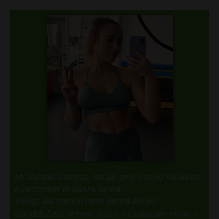
Mi chiamo Clarissa, ho 28 anni e sono istruttrice
e performer di danza aerea.
Vengo dal mondo della danza ed ero
insoddisfatta del mio fisico: mi allenavo molto e