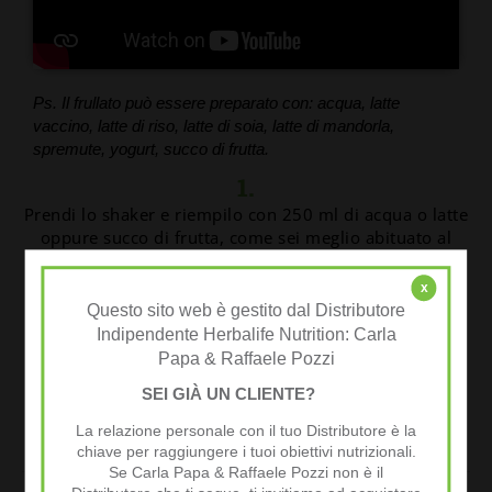
Ps. Il frullato può essere preparato con: acqua, latte
vaccino, latte di riso, latte di soia, latte di mandorla,
spremute, yogurt, succo di frutta.
1.
Prendi lo shaker e riempilo con 250 ml di acqua o latte
oppure succo di frutta, come sei meglio abituato al
mattino.
x
2.
Questo sito web è gestito dal Distributore
Indipendente Herbalife Nutrition: Carla
Versa 2 cucchiai del dosatore (abbondanti),
Papa & Raffaele Pozzi
l'equivalente di circa 26 gr di soluzione Formula 1.
SEI GIÀ UN CLIENTE?
3.
La relazione personale con il tuo Distributore è la
Shakera per qualche secondo.
chiave per raggiungere i tuoi obiettivi nutrizionali.
Se Carla Papa & Raffaele Pozzi non è il