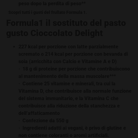
peso dopo la perdita di peso**
Scopri tutti i gusti del frullato Formula 1.
Formula1 il sostituto del pasto
gusto Cioccolato Delight
227 kcal per porzione con latte parzialmente
scremato o 214 kcal per porzione con bevanda di
soia (arricchita con Calcio e Vitamine A e D)
· 18 g di proteine per porzione che contribuiscono
al mantenimento della massa muscolare***
· Contiene 25 vitamine e minerali, tra cui la
Vitamina D, che contribuisce alla normale funzione
del sistema immunitario, e la Vitamina C che
contribuisce alla riduzione della stanchezza e
dell’affaticamento
· Confezione da 550 g
· Ingredienti adatti ai vegani, è privo di glutine e
non contiene coloranti o aromi artificiali.