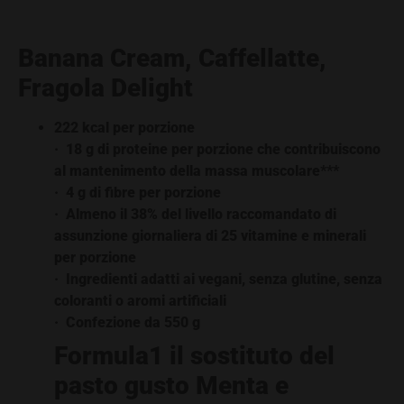
Banana Cream, Caffellatte,
Fragola Delight
222 kcal per porzione
· 18 g di proteine per porzione che contribuiscono
al mantenimento della massa muscolare***
· 4 g di fibre per porzione
· Almeno il 38% del livello raccomandato di
assunzione giornaliera di 25 vitamine e minerali
per porzione
· Ingredienti adatti ai vegani, senza glutine, senza
coloranti o aromi artificiali
· Confezione da 550 g
Formula1 il sostituto del
pasto gusto
Menta e