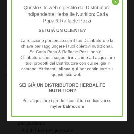
x
mantenimento della massa muscolare***
Questo sito web è gestito dal Distributore
· Almeno il 38% del livello raccomandato di
Indipendente Herbalife Nutrition: Carla
assunzione giornaliera di 25 vitamine e minerali
Papa & Raffaele Pozzi
per porzione
SEI GIÀ UN CLIENTE?
· 4 g di fibre per porzione
· Ingredienti adatti ai vegani, senza glutine, senza
La relazione personale con il tuo Distributore è la
coloranti o aromi artificiali
chiave per raggiungere i tuoi obiettivi nutrizionali.
Se Carla Papa & Raffaele Pozzi non è il
· Confezione da 550 g
Distributore che ti segue, ti invitiamo ad acquistare
Formula1 il sostituto del pasto
i tuoi prodotti dal Distributore con cui sei già in
contatto. Altrimenti,
clicca qui
per continuare su
gusto
Biscotto Croccante
questo sito web.
SEI GIÀ UN DISTRIBUTORE HERBALIFE
Circa 227 kcal per porzione
NUTRITION?
· 18 g proteine a porzione che contribuiscono al
Per acquistare i prodotti con il tuo codice vai su
mantenimento della massa muscolare***
myherbalife.com
· Almeno il 38% del livello raccomandato di
assunzione giornaliera di 25 vitamine e minerali
per porzione
· 4 g di fibre per porzione