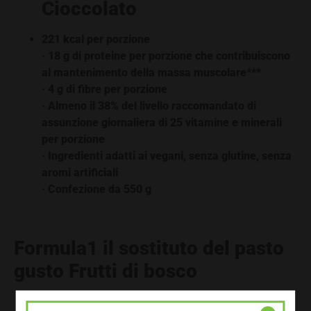
Cioccolato
221 kcal per porzione
· 18 g di proteine per porzione che contribuiscono
al mantenimento della massa muscolare***
· 4 g di fibre per porzione
· Almeno il 38% del livello raccomandato di
assunzione giornaliera di 25 vitamine e minerali
per porzione
· Ingredienti adatti ai vegani, senza glutine, senza
aromi artificiali
· Confezione da 550 g
Formula1 il sostituto del pasto
gusto
Frutti di bosco
18 g proteine a porzione che contribuiscono al