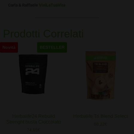
Carla & Raffaele
ViviLaTuaVita
Prodotti Correlati
Novità
BESTELLER
Herbalife24 Rebuild
Herbalife Tri Blend Select
Strenght busta Cioccolato
88,22
€
74,65
€