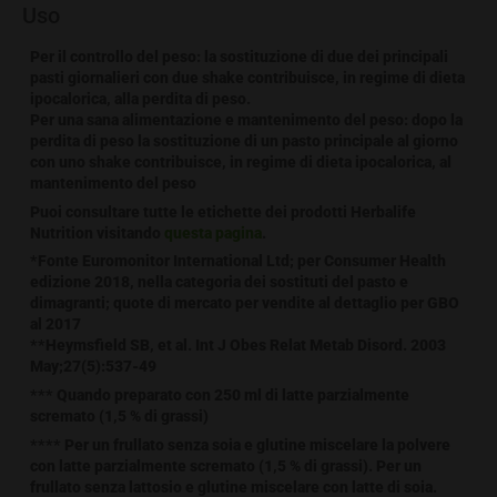
Uso
Per il controllo del peso: la sostituzione di due dei principali
pasti giornalieri con due shake contribuisce, in regime di dieta
ipocalorica, alla perdita di peso.
Per una sana alimentazione e mantenimento del peso: dopo la
perdita di peso la sostituzione di un pasto principale al giorno
con uno shake contribuisce, in regime di dieta ipocalorica, al
mantenimento del peso
Puoi consultare tutte le etichette dei prodotti Herbalife
Nutrition visitando
questa pagina
.
*Fonte Euromonitor International Ltd; per Consumer Health
edizione 2018, nella categoria dei sostituti del pasto e
dimagranti; quote di mercato per vendite al dettaglio per GBO
al 2017
**Heymsfield SB, et al. Int J Obes Relat Metab Disord. 2003
May;27(5):537-49
*** Quando preparato con 250 ml di latte parzialmente
scremato (1,5 % di grassi)
**** Per un frullato senza soia e glutine miscelare la polvere
con latte parzialmente scremato (1,5 % di grassi). Per un
frullato senza lattosio e glutine miscelare con latte di soia.