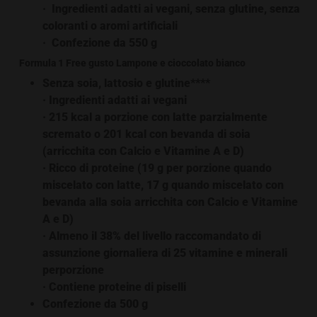
· Ingredienti adatti ai vegani, senza glutine, senza
coloranti o aromi artificiali
· Confezione da 550 g
Formula 1 Free gusto Lampone e cioccolato bianco
Senza soia, lattosio e glutine****
· Ingredienti adatti ai vegani
· 215 kcal a porzione con latte parzialmente
scremato o 201 kcal con bevanda di soia
(arricchita con Calcio e Vitamine A e D)
· Ricco di proteine (19 g per porzione quando
miscelato con latte, 17 g quando miscelato con
bevanda alla soia arricchita con Calcio e Vitamine
A e D)
· Almeno il 38% del livello raccomandato di
assunzione giornaliera di 25 vitamine e minerali
perporzione
· Contiene proteine di piselli
Confezione da 500 g