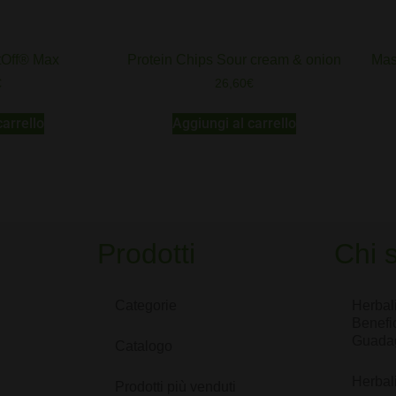
ftOff® Max
Protein Chips Sour cream & onion
Mas
€
26,60
€
carrello
Aggiungi al carrello
Prodotti
Chi 
Categorie
Herbal
Benefic
Guada
Catalogo
Herbali
Prodotti più venduti