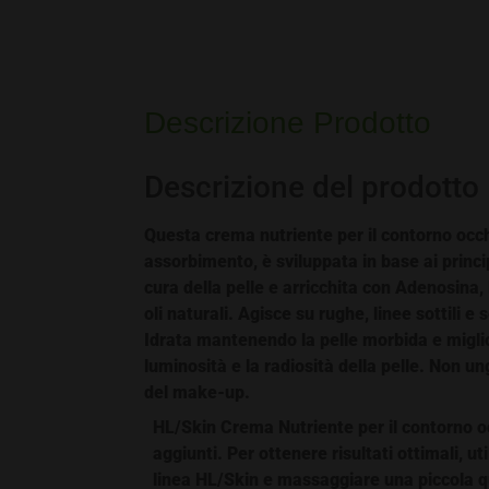
Descrizione Prodotto
Descrizione del prodotto
Questa crema nutriente per il contorno occh
assorbimento, è sviluppata in base ai princi
cura della pelle e arricchita con Adenosina,
oli naturali. Agisce su rughe, linee sottili 
Idrata mantenendo la pelle morbida e miglio
luminosità e la radiosità della pelle. Non u
del make-up.
HL/Skin Crema Nutriente per il contorno o
aggiunti. Per ottenere risultati ottimali, ut
linea HL/Skin e massaggiare una piccola q