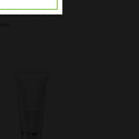
Premere delicatamente il
 intorno al contorno occhi.
orno.