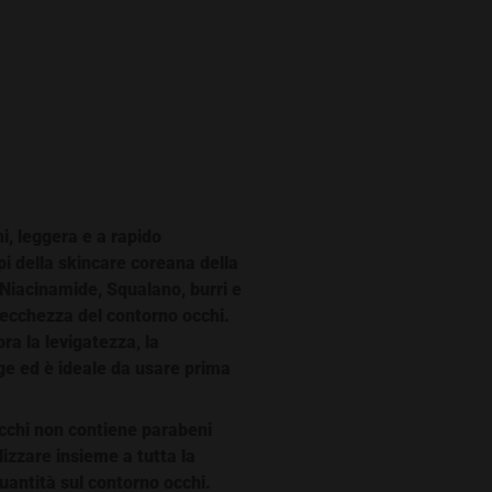
i, leggera e a rapido
pi della skincare coreana della
 Niacinamide, Squalano, burri e
e secchezza del contorno occhi.
ra la levigatezza, la
nge ed è ideale da usare prima
cchi non contiene parabeni
ilizzare insieme a tutta la
uantità sul contorno occhi.