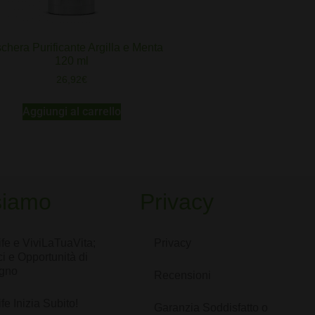
chera Purificante Argilla e Menta
120 ml
26,92
€
Aggiungi al carrello
siamo
Privacy
ife e ViviLaTuaVita;
Privacy
i e Opportunità di
gno
Recensioni
fe Inizia Subito!
Garanzia Soddisfatto o