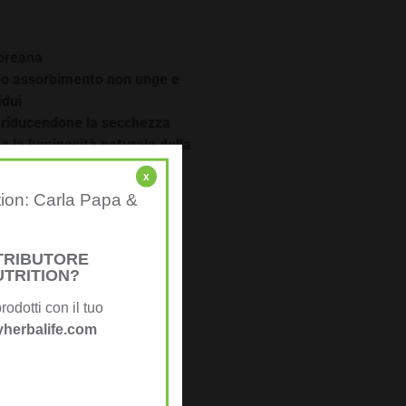
coreana
do assorbimento non unge e
idui
 riducendone la secchezza
e la luminosità naturale della
x
nvecchiamento
tion: Carla Papa &
e sulle rughe
ungere
-up
STRIBUTORE
UTRITION?
rodotti con il tuo
herbalife.com
e non grassa per la pelle