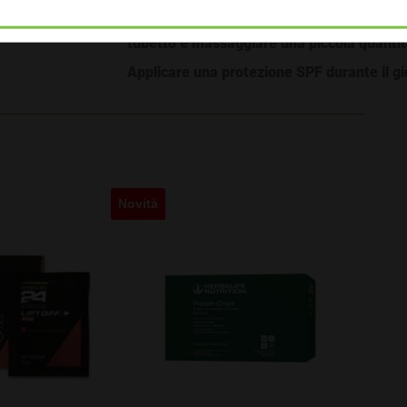
Applicare mattina e sera sul viso pulito. 
tubetto e massaggiare una piccola quantità
Applicare una protezione SPF durante il gi
Novità