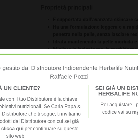
Proprietà principali
È supportata dall’avanzata skincare 
Ha una formulazione leggera e a rapi
penetra nella pelle, senza lasciare res
Idrata mantenendo la pelle morbida e
Migliora la levigatezza, la morbidezza 
pelle
Contrasta i primi segni visibili dell’i
 gestito dal Distributore Indipendente Herbalife Nutri
Agisce visibilmente sulle linee sottili 
Raffaele Pozzi
Illumina l’area sotto gli occhi, senza 
Perfetta da applicare prima del make
IÀ UN CLIENTE?
SEI GIÀ UN DI
HERBALIFE N
Senza parabeni aggiunti
e con il tuo Distributore è la chiave
In breve
Per acquistare i p
obiettivi nutrizionali. Se Carla Papa &
codice vai su
my
 Distributore che ti segue, ti invitiamo
Una crema a rapido assorbimento, leggera 
odotti dal Distributore con cui sei già
delicata del contorno occhi.
,
clicca qui
per continuare su questo
Modalità d’uso
sito web.