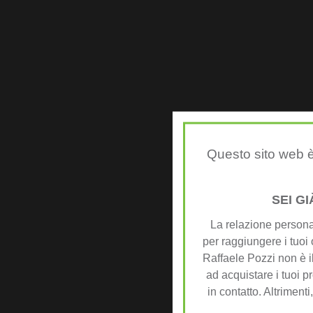
Questo sito web è
SEI G
La relazione personal
per raggiungere i tuoi 
Raffaele Pozzi non è il
ad acquistare i tuoi pr
in contatto. Altrimenti