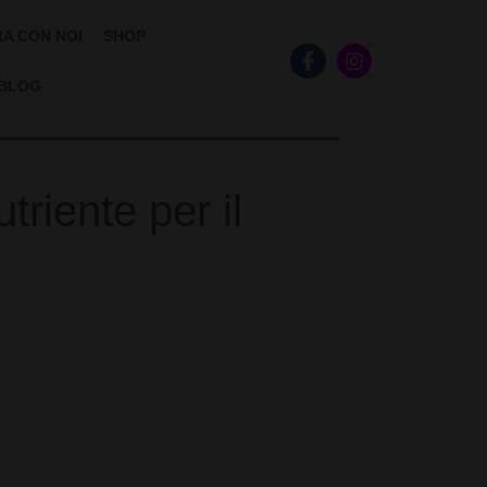
A CON NOI
SHOP
BLOG
riente per il
€