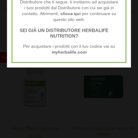
Distributore che ti segue, ti invitiamo ad acquistare
i tuoi prodotti dal Distributore con cui sei già in
HL/Skin Lozione Nutriente
Herbalife Gels NutrientVita
contatto. Altrimenti,
clicca qui
per continuare su
per mani e corpo
Kids Tutti frutti
questo sito web.
29,67
€
21,79
€
SEI GIÀ UN DISTRIBUTORE HERBALIFE
NUTRITION?
Aggiungi al carrello
Aggiungi al carrello
Per acquistare i prodotti con il tuo codice vai su
myherbalife.com
Novità
Novità
Active Mind Complex
Protein Chips Sour cream &
onion
54,51
€