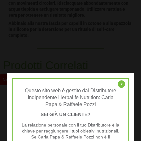
con movimenti circolari. Risciacquare abbondantemente con
acqua tiepida e asciugare tamponando. Utilizzare mattina e
sera per ottenere un risultato migliore.
Abbinalo alla nostra fascia per capelli in cotone e alla spazzola
in silicone per la detersione per un rituale di self-care
completo.
Prodotti Correlati
Novità
Novità
x
Questo sito web è gestito dal Distributore
Indipendente Herbalife Nutrition: Carla
Papa & Raffaele Pozzi
SEI GIÀ UN CLIENTE?
La relazione personale con il tuo Distributore è la
chiave per raggiungere i tuoi obiettivi nutrizionali.
Se Carla Papa & Raffaele Pozzi non è il