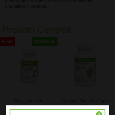
pomeriggio per soddisfare il proprio fabbisogno
giornaliero di proteine.
Prodotti Correlati
Novità
BESTELLER
Phyto Complete
Herbalife Mineral Complex
Plus
84,76
€
38,90
€
x