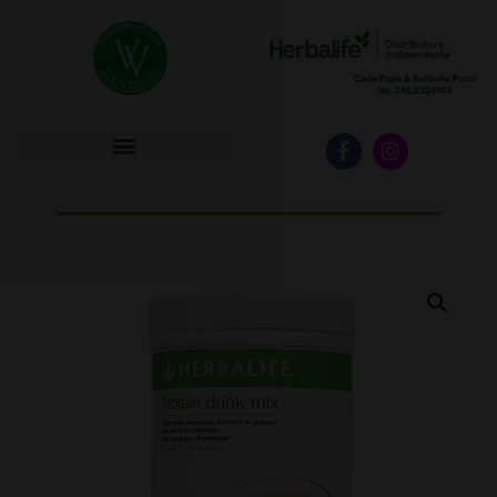
HERBALIFE INIZIA SUBITO!