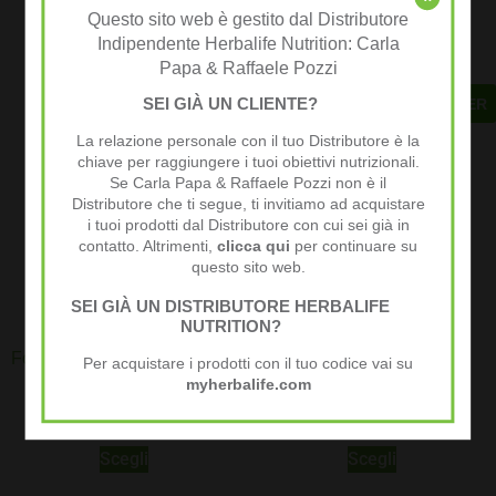
Aggiungi al carrello
Questo sito web è gestito dal Distributore
Aggiungi al carrello
Indipendente Herbalife Nutrition: Carla
Papa & Raffaele Pozzi
SEI GIÀ UN CLIENTE?
BESTELLER
La relazione personale con il tuo Distributore è la
chiave per raggiungere i tuoi obiettivi nutrizionali.
Se Carla Papa & Raffaele Pozzi non è il
Distributore che ti segue, ti invitiamo ad acquistare
i tuoi prodotti dal Distributore con cui sei già in
contatto. Altrimenti,
clicca qui
per continuare su
questo sito web.
SEI GIÀ UN DISTRIBUTORE HERBALIFE
NUTRITION?
Formula 1 sostituto del pasto
Formula1 il sostituto del
Per acquistare i prodotti con il tuo codice vai su
7 bustine
pasto
myherbalife.com
25,66
€
62,87
€
Scegli
Scegli