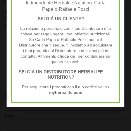
Indipendente Herbalife Nutrition: Carla
Papa & Raffaele Pozzi
Il tuo indirizzo email non sarà pubblicato.
I campi obbligatori sono
contrassegnati
*
SEI GIÀ UN CLIENTE?
Commento
*
La relazione personale con il tuo Distributore è la
chiave per raggiungere i tuoi obiettivi nutrizionali.
Se Carla Papa & Raffaele Pozzi non è il
Distributore che ti segue, ti invitiamo ad acquistare
i tuoi prodotti dal Distributore con cui sei già in
contatto. Altrimenti,
clicca qui
per continuare su
questo sito web.
SEI GIÀ UN DISTRIBUTORE HERBALIFE
NUTRITION?
Per acquistare i prodotti con il tuo codice vai su
myherbalife.com
Nome
*
Email
*