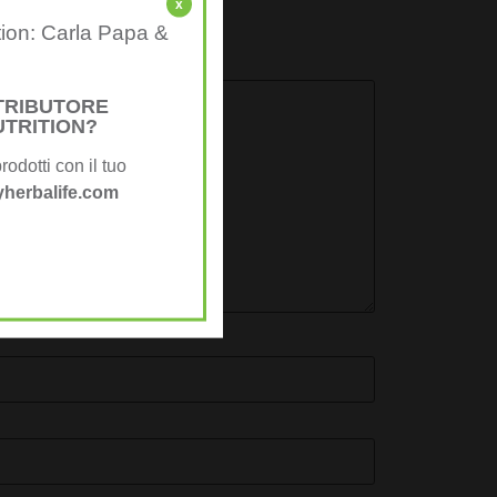
x
tion: Carla Papa &
STRIBUTORE
UTRITION?
rodotti con il tuo
herbalife.com