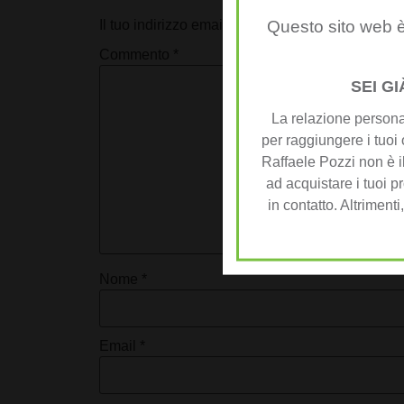
Il tuo indirizzo email non sarà pubblicato.
I camp
Questo sito web è
Commento
*
SEI G
La relazione personal
per raggiungere i tuoi 
Raffaele Pozzi non è il
ad acquistare i tuoi pr
in contatto. Altrimenti
Nome
*
Email
*