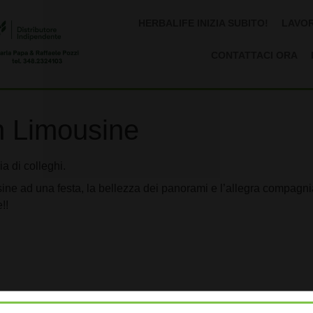
HERBALIFE INIZIA SUBITO!
LAVOR
CONTATTACI ORA
n Limousine
a di colleghi.
e ad una festa, la bellezza dei panorami e l’allegra compagnia al
!!