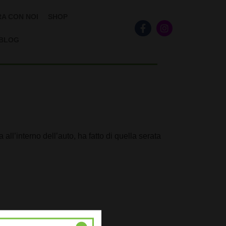
A CON NOI
SHOP
BLOG
l’interno dell’auto, ha fatto di quella serata