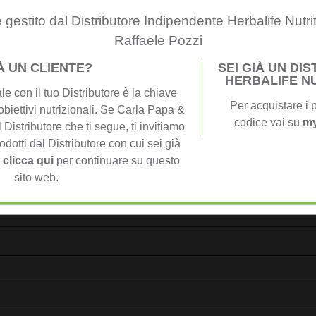
i obbligatori sono contrassegnati
*
 gestito dal Distributore Indipendente Herbalife Nutri
Raffaele Pozzi
IÀ UN CLIENTE?
SEI GIÀ UN DI
HERBALIFE N
e con il tuo Distributore è la chiave
Per acquistare i p
obiettivi nutrizionali. Se Carla Papa &
codice vai su
my
 Distributore che ti segue, ti invitiamo
odotti dal Distributore con cui sei già
,
clicca qui
per continuare su questo
sito web.