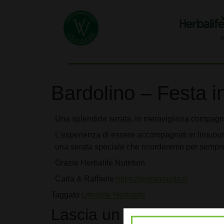
Bardolino – Festa i
Una splendida serata, in meravigliosa compagni
L’esperienza di essere accompagnati in limuousin
una serata speciale che ricorderemo per sempre
Grazie Herbalife Nutrition
Carla & Raffaele
https://vivilatuavita.it
Taggato
Lifestyle Herbalife
Lascia un commento