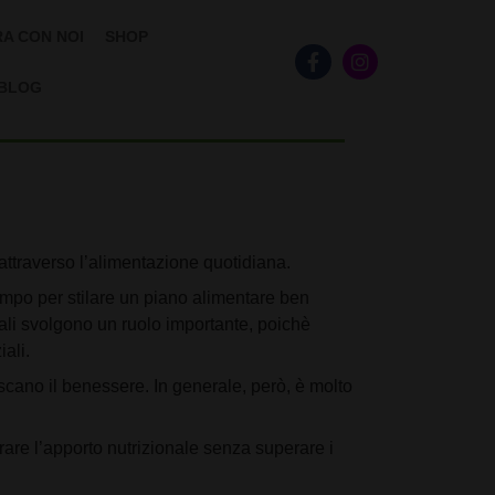
A CON NOI
SHOP
BLOG
attraverso l’alimentazione quotidiana.
empo per stilare un piano alimentare ben
rali svolgono un ruolo importante, poichè
ali.
iscano il benessere. In generale, però, è molto
rare l’apporto nutrizionale senza superare i