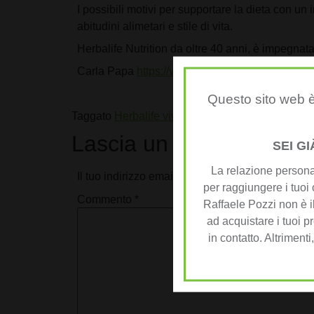
I possibili motivi per supportare la dieta con un 
abitudini alimetari e stile di vita.
Herbalife Nutrition da oltre 40 anni, è impegnata
Carla Papa
https://vivilatuavita.it/
Questo sito web è
Taggato
Herbalife vivere meglio
Lascia un commento
SEI G
La relazione personal
Il tuo indirizzo email non sarà pubblicato.
I camp
per raggiungere i tuoi 
Commento
*
Raffaele Pozzi non è il
ad acquistare i tuoi pr
in contatto. Altrimenti