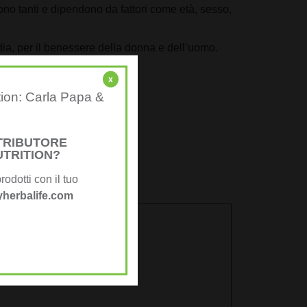
no tanti e dipendono da fattori come età, sesso,
rdia, per il benessere della donna e dell’uomo.
x
tion: Carla Papa &
STRIBUTORE
UTRITION?
rodotti con il tuo
herbalife.com