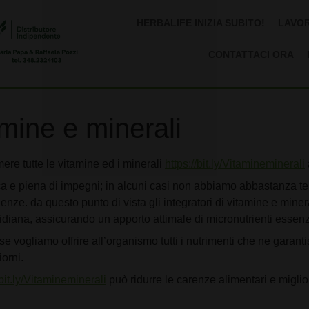
HERBALIFE INIZIA SUBITO!
LAVOR
CONTATTACI ORA
amine e minerali
re tutte le vitamine ed i minerali
https://bit.ly/Vitamineminerali
tica e piena di impegni; in alcuni casi non abbiamo abbastanza t
enze. da questo punto di vista gli integratori di vitamine e mine
diana, assicurando un apporto attimale di micronutrienti essenzi
e vogliamo offrire all’organismo tutti i nutrimenti che ne garant
iorni.
/bit.ly/Vitamineminerali
può ridurre le carenze alimentari e miglio