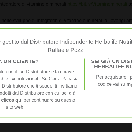
integratore di vitamine e minerali
https://bit.ly/Vitamineminerali
so
 nello sviluppo di integratori di vitamine e minerali all’avangua
 gestito dal Distributore Indipendente Herbalife Nutri
Raffaele Pozzi
IÀ UN CLIENTE?
SEI GIÀ UN DI
HERBALIFE N
e con il tuo Distributore è la chiave
i obbligatori sono contrassegnati
*
Per acquistare i p
obiettivi nutrizionali. Se Carla Papa &
codice vai su
my
 Distributore che ti segue, ti invitiamo
odotti dal Distributore con cui sei già
,
clicca qui
per continuare su questo
sito web.