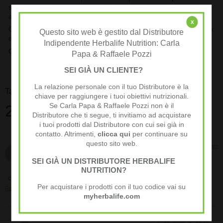
stesso modello … e questo si può potenzialmente
ripetere
all’infinito
.
x
Quando tutto ciò avviene, stai percependo dei compensi che non
Questo sito web è gestito dal Distributore
dipendono più dal tuo lavoro diretto e dal tuo tempo!
Indipendente Herbalife Nutrition: Carla
Carla & Raffaele
ViviLaTuaVita
Papa & Raffaele Pozzi
SEI GIÀ UN CLIENTE?
La relazione personale con il tuo Distributore è la
Taggato
Opportunità Herbalife
chiave per raggiungere i tuoi obiettivi nutrizionali.
2 risposte
Se Carla Papa & Raffaele Pozzi non è il
Distributore che ti segue, ti invitiamo ad acquistare
i tuoi prodotti dal Distributore con cui sei già in
contatto. Altrimenti,
clicca qui
per continuare su
questo sito web.
Luglio 19, 2022 alle 10:15 am
marco cherubini
ha detto:
SEI GIÀ UN DISTRIBUTORE HERBALIFE
NUTRITION?
complimenti ottimo articolo
Per acquistare i prodotti con il tuo codice vai su
Rispondi
myherbalife.com