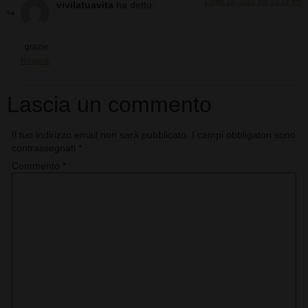
Luglio 19, 2022 alle 10:19 am
vivilatuavita
ha detto:
grazie
Rispondi
Lascia un commento
Il tuo indirizzo email non sarà pubblicato.
I campi obbligatori sono
contrassegnati
*
Commento
*