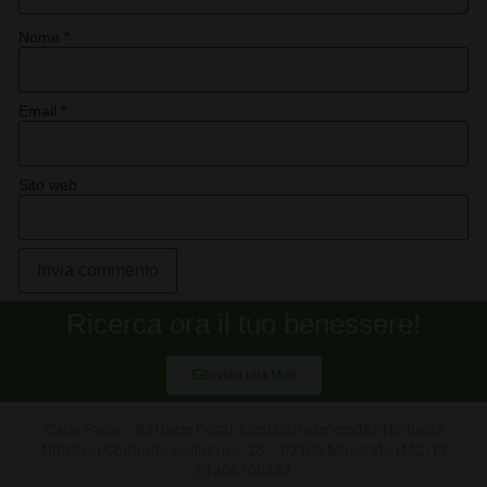
Nome
*
Email
*
Sito web
Alternative:
Ricerca ora il tuo benessere!
Inviaci una Mail
Carla Papa – Raffaele Pozzi, incaricati alle vendite Herbalife
Nutrition Contrada Acquevive, 26 – 62100 Macerata (MC) PI
01406700433