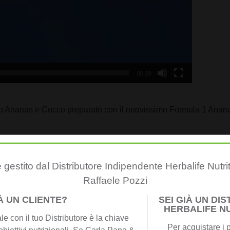
00:29
betto Ananas e Cocco preparato con il nuovissimo Formula 1 Anan
 gestito dal Distributore Indipendente Herbalife Nutri
Raffaele Pozzi
IÀ UN CLIENTE?
SEI GIÀ UN DI
HERBALIFE N
e con il tuo Distributore è la chiave
 di congelamento
Per acquistare i p