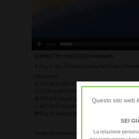
00:00
SORBETTO COCCO ED ANANAS
👩🏻‍🍳👨🏻‍🍳 Prova la ricetta del nostro Sor
Ingredienti:
🥛100 ml di latte di cocco light in barattolo
💪🏻104 g di F1 Ananas e Cocco
😋400 g di yogurt greco vegetale bianco
Questo sito web è
💧100 ml di acqua fredda
🍍60 g di ananas tagliato finemente
SEI G
La relazione personal
Tempo di preparazione: 10 minuti, piu il tempo