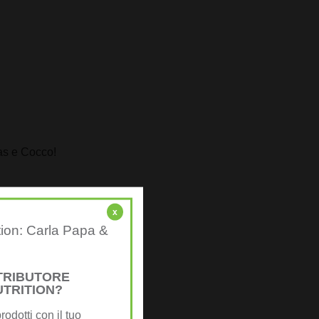
as e Cocco!
x
tion: Carla Papa &
STRIBUTORE
UTRITION?
rodotti con il tuo