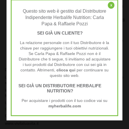
x
possono rallentare il transito intestinale, favorendo un
Questo sito web è gestito dal Distributore
assorbimento dei nutrienti più graduale e un
Indipendente Herbalife Nutrition: Carla
prolungato senso di sazietà
,
limitano l’assorbimento
di
Papa & Raffaele Pozzi
elementi come colesterolo, glucosio, ecc.
SEI GIÀ UN CLIENTE?
facilitano il legame e l’eliminazione di tossine e acidi
biliari, forniscono un
sostrato alimentare
alla normale
La relazione personale con il tuo Distributore è la
microflora intestinale, ottimizzano il processo di
chiave per raggiungere i tuoi obiettivi nutrizionali.
Se Carla Papa & Raffaele Pozzi non è il
depurazione del corpo e stimolano la produzione di
Distributore che ti segue, ti invitiamo ad acquistare
saliva.
i tuoi prodotti dal Distributore con cui sei già in
DOVE SI TROVANO
contatto. Altrimenti,
clicca qui
per continuare su
questo sito web.
Le
fibre
sono una componente delle pareti cellulari delle piante e
si trovano negli strati esterni di semi e cereali.
SEI GIÀ UN DISTRIBUTORE HERBALIFE
In gran parte vengono rimossi nel processo di raffinazione, in
NUTRITION?
frutta, verdura e frutti in guscio.
Per acquistare i prodotti con il tuo codice vai su
Una dieta sana ed equilibrata dovrebbe includere
almeno
25 g
myherbalife.com
di fibre
.
Carla&Raffaele
www.vivilatuavita.it