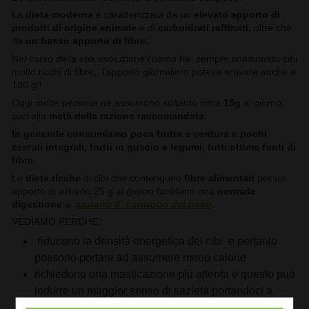
La
dieta moderna
è caratterizzata da un
elevato apporto di
prodotti di origine animale
e di
carboidrati raffinati,
oltre che
da
un basso apporto di fibre.
Nel corso della sua evoluzione l’uomo ha sempre consumato cibi
molto ricchi di fibre, l’apporto giornaliero poteva arrivare anche a
100 g!!
Oggi molte persone ne assumono soltanto circa
15g
al giorno,
pari alla
metà della razione raccomandata.
In generale consumiamo poca frutta e verdura e pochi
cereali integrali, frutti in guscio e legumi, tutti ottime fonti di
fibre
.
Le
diete ricche
di cibi che contengono
fibre
alimentari
per un
apporto di almeno 25 g al giorno facilitano una
normale
digestione
e
aiutano il controllo del peso
.
VEDIAMO PERCHE’:
riducono la densità energetica dei cibi e pertanto
possono portare ad assumere meno calorie
richiedono una masticazione più attenta e questo può
indurre un maggior senso di sazietà portandoci a
mangiare meno ad ogni pasto.