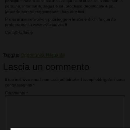
principi. Il nostro core business è quello di crare relazione con le
persone, informarle, seguirle nel processo decisionale e poi
formarle perchè raggiungano i loro obiettivi.
Professione networker, puoi leggere le storie di chi fa questa
professione su www.vivilatuavita.it
Carla&Raffaele
Taggato
Opportunità Herbalife
Lascia un commento
Il tuo indirizzo email non sarà pubblicato.
I campi obbligatori sono
contrassegnati
*
Commento
*