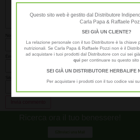
Questo sito web è gestito dal Distributore Indipend
Carla Papa & Raffaele Poz
SEI GIÀ UN CLIENTE?
Nome
*
La relazione personale con il tuo Distributore è la chiave p
nutrizionali. Se Carla Papa & Raffaele Pozzi non è il Distrib
ad acquistare i tuoi prodotti dal Distributore con cui sei già
Email
*
qui
per continuare su questo sito
SEI GIÀ UN DISTRIBUTORE HERBALIFE 
Sito web
Per acquistare i prodotti con il tuo codice vai s
Alternative:
Ricerca ora il tuo benessere!
Inviaci una Mail