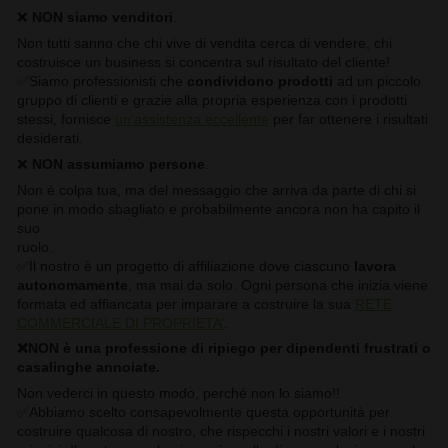
❌
NON siamo venditori
.
Non tutti sanno che chi vive di vendita cerca di vendere, chi
costruisce un business si concentra sul risultato del cliente!
✅Siamo professionisti che
condividono prodotti
ad un piccolo
gruppo di clienti e grazie alla propria esperienza con i prodotti
stessi, fornisce
un’assistenza eccellente
per far ottenere i risultati
desiderati.
❌
NON assumiamo persone
.
Non è colpa tua, ma del messaggio che arriva da parte di chi si
pone in modo sbagliato e probabilmente ancora non ha capito il
suo
ruo
✅Il nostro è un progetto di affiliazione dove ciascuno
lavora
autonomamente
, ma mai da solo. Ogni persona che inizia viene
formata ed affiancata per imparare a costruire la sua
RETE
COMMERCIALE DI PROPRIETA’
.
❌NON è una professione di ripiego per dipendenti frustrati o
casalinghe annoiate.
Non vederci in questo modo, perché non lo siamo!!
✅Abbiamo scelto consapevolmente questa opportunità per
costruire qualcosa di nostro, che rispecchi i nostri valori e i nostri