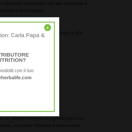
er motivarti, rispondere alle tue domande e
ivazione e perseverare.
x
ggiustamenti al piano nutrizionale e alle
tion: Carla Papa &
STRIBUTORE
UTRITION?
rodotti con il tuo
successo.
herbalife.com
trasformazione.
 termine.
ottimali.
o un alleato prezioso in questo percorso,
alizzato, supporto continuo e educazione