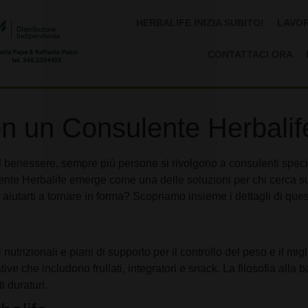
HERBALIFE INIZIA SUBITO!
LAVOR
CONTATTACI ORA
on un Consulente Herbalif
 benessere, sempre più persone si rivolgono a consulenti speciali
ulente Herbalife emerge come una delle soluzioni per chi cerca su
aiutarti a tornare in forma? Scopriamo insieme i dettagli di que
 nutrizionali e piani di supporto per il controllo del peso e il m
ive che includono frullati, integratori e snack. La filosofia all
i duraturi.