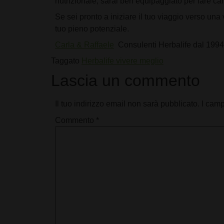
nutrizionale, sarai ben equipaggiato per fare cam
Se sei pronto a iniziare il tuo viaggio verso una
tuo pieno potenziale.
Carla & Raffaele
Consulenti Herbalife dal 1994
Taggato
Herbalife vivere meglio
Lascia un commento
Il tuo indirizzo email non sarà pubblicato.
I camp
Commento
*