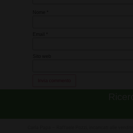
Nome
*
Email
*
Sito web
Alternative:
Ricer
Carla Papa – Raffaele Pozzi, incaricati alle vend