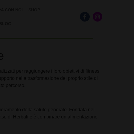
A CON NOI
SHOP
BLOG
e
zzati per raggiungere i loro obiettivi di fitness
pporto nella trasformazione del proprio stile di
sto percorso.
iglioramento della salute generale. Fondata nel
a base di Herbalife è combinare un’alimentazione