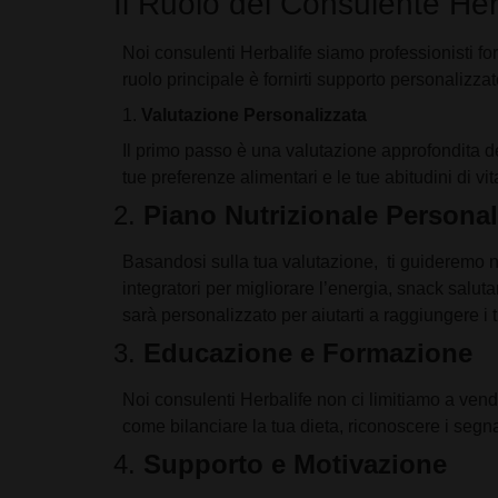
Il Ruolo del Consulente Her
Noi consulenti Herbalife siamo professionisti forma
ruolo principale è fornirti supporto personalizzat
1.
Valutazione Personalizzata
Il primo passo è una valutazione approfondita dell
tue preferenze alimentari e le tue abitudini di 
2.
Piano Nutrizionale Personal
Basandosi sulla tua valutazione, ti guideremo nel
integratori per migliorare l’energia, snack salut
sarà personalizzato per aiutarti a raggiungere i tu
3.
Educazione e Formazione
Noi consulenti Herbalife non ci limitiamo a ven
come bilanciare la tua dieta, riconoscere i segna
4.
Supporto e Motivazione