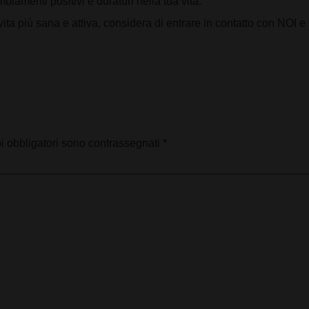
biamenti positivi e duraturi nella tua vita.
 vita più sana e attiva, considera di entrare in contatto con NOI e
i obbligatori sono contrassegnati
*