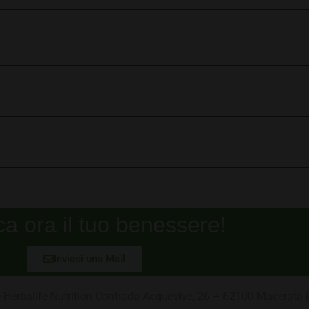
ca ora il tuo benessere!
Inviaci una Mail
ite Herbalife Nutrition Contrada Acquevive, 26 – 62100 Macerat