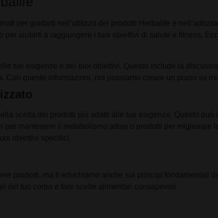
balife
ti per guidarti nell’utilizzo dei prodotti Herbalife e nell’adozione
o per aiutarti a raggiungere i tuoi obiettivi di salute e fitness. 
e tue esigenze e dei tuoi obiettivi. Questo include la discussione 
vita. Con queste informazioni, noi possiamo creare un piano su mi
izzato
la scelta dei prodotti più adatti alle tue esigenze. Questo può in
ari per mantenere il metabolismo attivo o prodotti per migliorare l
oi obiettivi specifici.
dere prodotti, ma ti educhiamo anche sui principi fondamentali d
li del tuo corpo e fare scelte alimentari consapevoli.