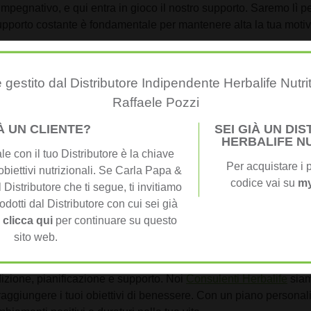
mpegnativo, e qui entra in gioco il nostro supporto. Saremo lì p
o supporto costante è fondamentale per mantenere alta la tua mot
curarsi che tu stia raggiungendo i tuoi obiettivi. Effettueremo a
 gestito dal Distributore Indipendente Herbalife Nutri
nga sulla buona strada verso il successo.
Raffaele Pozzi
 Consulente Herbalife
IÀ UN CLIENTE?
SEI GIÀ UN DI
HERBALIFE N
numerosi vantaggi:
e con il tuo Distributore è la chiave
Per acquistare i p
obiettivi nutrizionali. Se Carla Papa &
sura per le tue esigenze specifiche aumenta le probabilità di 
codice vai su
my
 Distributore che ti segue, ti invitiamo
ivazione e guida costante possono fare la differenza nella tua 
odotti dal Distributore con cui sei già
fare scelte alimentari più sane può portare a benefici a lungo
,
clicca qui
per continuare su questo
 di adattare il piano in base ai tuoi progressi garantisce risultati 
sito web.
dizione, pianificazione e supporto. Noi
Consulenti Herbalife
siam
r raggiungere i tuoi obiettivi di benessere. Con un piano person