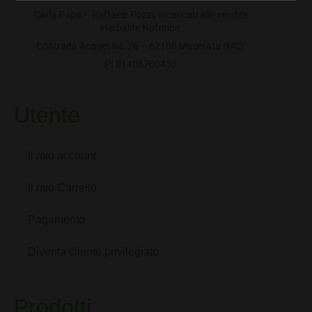
Carla Papa – Raffaele Pozzi, incaricati alle vendite
Herbalife Nutrition
Contrada Acquevive, 26 – 62100 Macerata (MC)
PI 01406700433
Utente
Il mio account
Il mio Carrello
Pagamento
Diventa cliente privilegiato
Prodotti