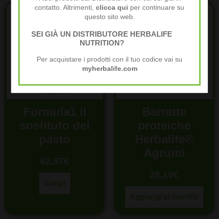
BESTELLER
contatto. Altrimenti,
clicca qui
per continuare su
questo sito web.
SEI GIÀ UN DISTRIBUTORE HERBALIFE
NUTRITION?
Per acquistare i prodotti con il tuo codice vai su
myherbalife.com
Formula1 il
Barrette
sostituto del
proteiche
pasto
Herbalife®
Agrumi
62,87
€
28,10
€
Scegli
Aggiungi al carrello