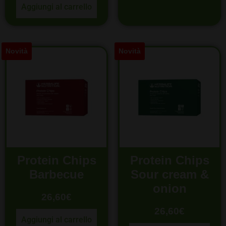
Aggiungi al carrello
Novità
Novità
Protein Chips
Protein Chips
Barbecue
Sour cream &
onion
26,60
€
26,60
€
Aggiungi al carrello