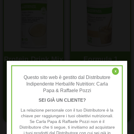
Protein Drink Mix
Formula 1
Vegan
sostituto del
x
pasto Vaniglia
Questo sito web è gestito dal Distributore
70,64
€
Crème 780 g
Indipendente Herbalife Nutrition: Carla
Papa & Raffaele Pozzi
Aggiungi al carrello
77,40
€
SEI GIÀ UN CLIENTE?
La relazione personale con il tuo Distributore è la
Aggiungi al carrello
chiave per raggiungere i tuoi obiettivi nutrizionali.
Se Carla Papa & Raffaele Pozzi non è il
Distributore che ti segue, ti invitiamo ad acquistare
i tuoi prodotti dal Distributore con cui sei già in