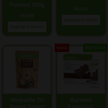
Polvere 240g
88,22
€
49,40
€
Aggiungi al carrello
Aggiungi al carrello
Novità
BESTELLER
Herbalife Tri
Barrette
Blend Select
Formula1