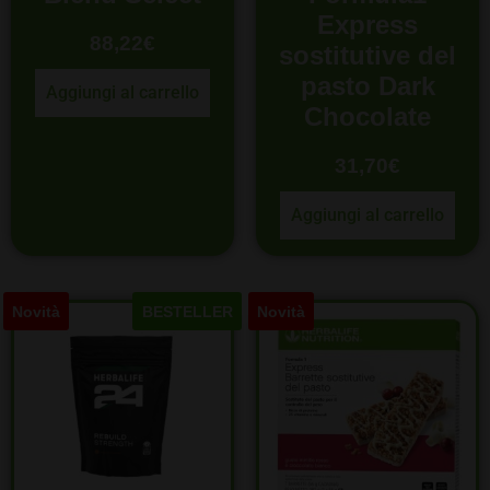
Express
88,22
€
sostitutive del
pasto Dark
Aggiungi al carrello
Chocolate
31,70
€
Aggiungi al carrello
Novità
BESTELLER
Novità